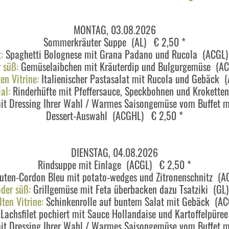
MONTAG, 03.08.2026
Sommerkräuter Suppe (AL) € 2,50 *
:
Spaghetti Bolognese mit Grana Padano und Rucola (ACGL
 süß:
Gemüselaibchen mit Kräuterdip und Bulgurgemüse (A
en Vitrine:
Italienischer Pastasalat mit Rucola und Gebäck 
al:
Rinderhüfte mit Pfeffersauce, Speckbohnen und Krokett
mit Dressing Ihrer Wahl / Warmes Saisongemüse vom Buffet
Dessert-Auswahl (ACGHL) € 2,50 *
DIENSTAG, 04.08.2026
Rindsuppe mit Einlage (ACGL) € 2,50 *
uten-Cordon Bleu mit potato-wedges und Zitronenschnitz (
der süß:
Grillgemüse mit Feta überbacken dazu Tsatziki (GL
ten Vitrine:
Schinkenrolle auf buntem Salat mit Gebäck (AC
Lachsfilet pochiert mit Sauce Hollandaise und Kartoffelpü
mit Dressing Ihrer Wahl / Warmes Saisongemüse vom Buffet