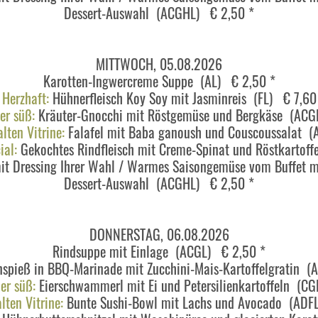
Dessert-Auswahl (ACGHL) € 2,50 *
MITTWOCH, 05.08.2026
Karotten-Ingwercreme Suppe (AL) € 2,50 *
Herzhaft:
Hühnerfleisch Koy Soy mit Jasminreis (FL) € 7,60
er süß:
Kräuter-Gnocchi mit Röstgemüse und Bergkäse (ACG
lten Vitrine:
Falafel mit Baba ganoush und Couscoussalat (
al:
Gekochtes Rindfleisch mit Creme-Spinat und Röstkartof
mit Dressing Ihrer Wahl / Warmes Saisongemüse vom Buffet
Dessert-Auswahl (ACGHL) € 2,50 *
DONNERSTAG, 06.08.2026
Rindsuppe mit Einlage (ACGL) € 2,50 *
spieß in BBQ-Marinade mit Zucchini-Mais-Kartoffelgratin 
er süß:
Eierschwammerl mit Ei und Petersilienkartoffeln (C
lten Vitrine:
Bunte Sushi-Bowl mit Lachs und Avocado (ADF