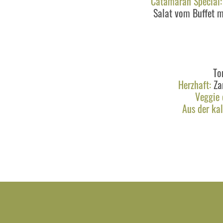
Catamaran Special:
Salat vom Buffet 
To
Herzhaft:
Zan
Veggie 
Aus der kal