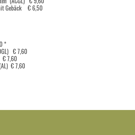
otten (ACGL) € 9,60
 mit Gebäck € 6,50
0 *
CDGL) € 7,60
) € 7,60
(AL) € 7,60