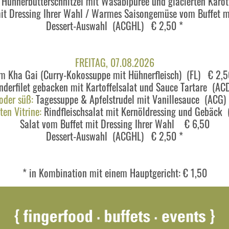
Hühnerbutterschnitzel mit Wasabipüree und glacierten Kar
mit Dressing Ihrer Wahl / Warmes Saisongemüse vom Buffet
Dessert-Auswahl (ACGHL) € 2,50 *
FREITAG, 07.08.2026
m Kha Gai (Curry-Kokossuppe mit Hühnerfleisch) (FL) € 2,5
derfilet gebacken mit Kartoffelsalat und Sauce Tartare (A
oder süß:
Tagessuppe & Apfelstrudel mit Vanillesauce (ACG
ten Vitrine:
Rindfleischsalat mit Kernöldressing und Gebäck 
Salat vom Buffet mit Dressing Ihrer Wahl € 6,50
Dessert-Auswahl (ACGHL) € 2,50 *
* in Kombination mit einem Hauptgericht: € 1,50