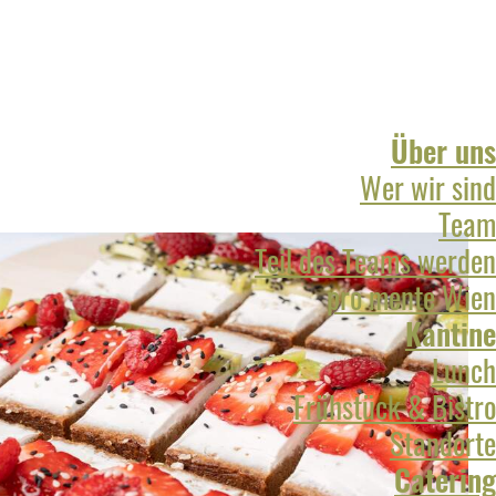
Über uns
Wer wir sind
Team
Teil des Teams werden
pro mente Wien
Kantine
Lunch
Frühstück & Bistro
Standorte
Catering